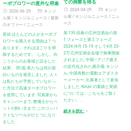
ての洞察を得る
ーボブロワーの意外な用途
2024-04-29
キンジ
2026-06-29
キンジ
ル展
/
キンジルニュース
/
ニュ
ル展
/
キンジルニュース
/
最新
ース
のオファー
/
ニュース
第 135 回春の広州交易会の第
冒頭 ほとんどの人がターボブ
1 フェーズと第 2 フェーズ
ロワーを購入する理由は 1 つ
2024 (4月 15-19 そして4月 23-
あります。それはほこりを掃
27) 広州交易会会場で無事開催
除するためです。. しかし、向
されました,
中国—アジア最大
こうからのお客様と話をした
の近代化された展示場
. キンジ
結果、 30 国,
私たちは何か面
ル,
中国有数の電動エアダスタ
白いものを発見しました
. 人々
ーメーカー
, 出展者として参加
は私たちが予想していなかっ
しました. Kinzir の業績と実績
た方法で高速ターボブロワー
については、こちらをご覧く
を使用しています. 写真家から
ださい。…
キャンパーまで, 整備士からペ
ットの飼い主まで, このコンパ
続きを読む
クトなツールがひとつになり
ました…