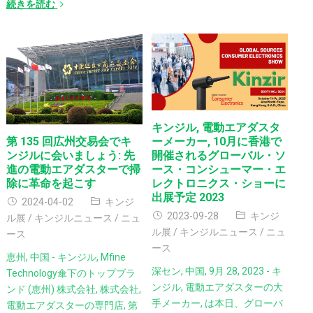
続きを読む
キンジル, 電動エアダスタ
ーメーカー, 10月に香港で
第 135 回広州交易会でキ
開催されるグローバル・ソ
ンジルに会いましょう: 先
ース・コンシューマー・エ
進の電動エアダスターで掃
レクトロニクス・ショーに
除に革命を起こす
出展予定 2023
2024-04-02
キンジ
2023-09-28
キンジ
ル展
/
キンジルニュース
/
ニュ
ル展
/
キンジルニュース
/
ニュ
ース
ース
恵州, 中国 - キンジル, Mfine
深セン, 中国, 9月 28, 2023 - キ
Technology傘下のトップブラ
ンジル, 電動エアダスターの大
ンド (恵州) 株式会社, 株式会社,
手メーカー, は本日、グローバ
電動エアダスターの専門店, 第