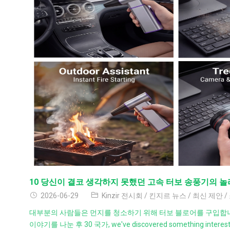
10 당신이 결코 생각하지 못했던 고속 터보 송풍기의 
2026-06-29
Kinzir 전시회
/
킨지르 뉴스
/
최신 제안
/
대부분의 사람들은 먼지를 청소하기 위해 터보 블로어를 구입합니
이야기를 나눈 후 30 국가,
we've discovered something interes