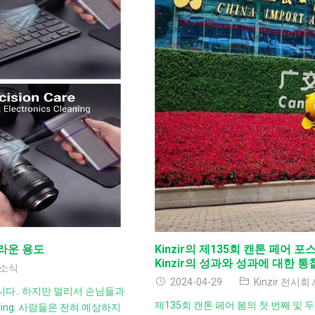
놀라운 용도
Kinzir의 제135회 캔톤 페어 
Kinzir의 성과와 성과에 대한 
소식
2024-04-29
Kinzir 전시회
다.. 하지만 멀리서 손님들과
제135회 캔톤 페어 봄의 첫 번째 및 두 번
ting
. 사람들은 전혀 예상하지