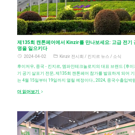
제135회 캔톤페어에서 Kinzir를 만나보세요: 고급 전
명을 일으키다
2024-04-02
Kinzir 전시회
/
킨지르 뉴스
/
소식
후이저우, 중국 - 킨지르, 엠파인테크놀로지의 대표 브랜드 (후이
기 공기 살포기 전문, 제135회 캔톤페어 참가를 발표하게 되어 기
는 4월 15일부터 19일까지 열릴 예정이다., 2024, 중국수출입
더 읽어보기