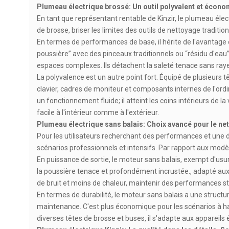
Plumeau électrique brossé: Un outil polyvalent et écon
En tant que représentant rentable de Kinzir, le plumeau él
de brosse, briser les limites des outils de nettoyage traditio
En termes de performances de base, il hérite de l'avantage de
poussière” avec des pinceaux traditionnels ou “résidu d'eau
espaces complexes. Ils détachent la saleté tenace sans rayer l
La polyvalence est un autre point fort. Équipé de plusieurs t
clavier, cadres de moniteur et composants internes de l'ord
un fonctionnement fluide; il atteint les coins intérieurs de 
facile à l'intérieur comme à l'extérieur.
Plumeau électrique sans balais: Choix avancé pour le ne
Pour les utilisateurs recherchant des performances et une du
scénarios professionnels et intensifs. Par rapport aux modèl
En puissance de sortie, le moteur sans balais, exempt d'usur
la poussière tenace et profondément incrustée., adapté aux
de bruit et moins de chaleur, maintenir des performances sta
En termes de durabilité, le moteur sans balais a une struct
maintenance. C'est plus économique pour les scénarios à haut
diverses têtes de brosse et buses, il s'adapte aux appareils