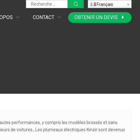
Français
ROPOS
CONTACT
OBTENIR UN DEVIS
s hautes performances, y compris les modèles brossés et sans
ieurs de voitures., Les plumeaux électriques Kinzir sont devenus