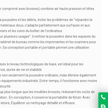
ir comprimé avec brosses) combine air haute pression et têtes
a poussière et les débris, éviter les problèmes de “répandre la
s matériaux doux, s'adapte parfaitement aux surfaces et aux
ers et les coins du boîtier de l'ordinateur.
ur plusieurs usages”: il nettoie la poussière dans les espaces du
le matériel de bureau comme les imprimantes et les scanners pour
on. Sa conception portable et portable permet une utilisation
ises à niveau technologiques de base, est idéal pour les
e, durée de vie et stabilité.
mine non seulement la poussière ordinaire, mais élimine également
 équipements industriels. Entre-temps, il fonctionne avec moins
écurité.
oup plus longue que les modèles brossés, réduisant les coûts de
.. En conception, il conserve la portabilité de Kinzir. Avec
oire, Équilibrer un nettoyage détaillé et efficace.