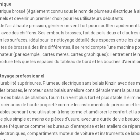
omique
ectrique brossé (également connu sous le nom de plumeau électrique à a
nnels et devenir un premier choix pour les utilisateurs débutants.
 l'air à haute pression, générer un vent fort pour souffler rapidement l
” avec des chiffons. Ses embouts brosses, fait de poils doux et d'autre
es surfaces, idéal pour le nettoyage détaillé des espaces entre les clavi
êtes de brosse à des fins différentes, il se rend compte “une machine po
inateur (par exemple., cartes mères, cartes graphiques); il entretient 
la voiture tels que les espaces du tableau de bord et les bouches d'aérati
ttoyage professionnel
rabilité supérieures, Plumeau électrique sans balais Kinzir, avec des m
es brossés, le moteur sans balais améliore considérablement la puissanc
e des balais de charbon, fournit un vent plus fort et plus stable. Il éli
 scénarios de haute propreté comme les instruments de précision et les
bles pendant une utilisation à long terme et améliorer le confort et la s
ure plus simple et moins de pièces d'usure, avec une durée de vie beauc
e fréquence comme les bureaux d'entreprise et les ateliers de réparation
 électroniques, compartiments moteur de voiture et instruments de laborat