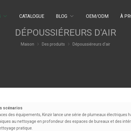
S
CATALOGUE
BLOG
OEM/ODM
À P
DÉPOUSSIÉREURS D'AIR
Maison
Des produits
Dépoussiéreurs d'air
rs scénarios
ficaces des équipements, Kinzir lance une série de plumeaux électrique
oniques au nettoyage en profondeur des espaces de bureaux et des intér
nettoyage pratique.