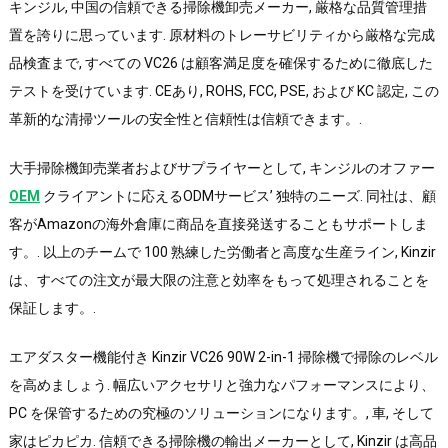
キンジル, 中国の信頼できる掃除機卸売メーカー, 厳格な品質管理措
置を誇りに思っています. 原材料のトレーサビリティから厳格な完成
品検査まで, すべての VC26 は顧客満足度を確保するために徹底した
テストを受けています. CEあり, ROHS, FCC, PSE, および KC 認定, この
革新的な清掃ツールの安全性と信頼性は信頼できます。.
大手掃除機卸売業者およびサプライヤーとして, キンジルのオファー
OEM
クライアントに応えるODMサービス’ 独特のニーズ. 同社は、顧
客がAmazonの海外倉庫に商品を直接発送することもサポートしま
す。. 以上のチームで 100 熟練した労働者と高度な生産ライン, Kinzir
は、すべての注文が最大限の注意と効率をもって処理されることを
保証します。.
エアダスター機能付き Kinzir VC26 90W 2-in-1 掃除機で掃除のレベル
を高めましょう. 幅広いアクセサリと強力なパフォーマンスにより、
PC を保管するための究極のソリューションになります。, 車, そして
家はピカピカ. 信頼できる掃除機の輸出メーカーとして, Kinzir は高品