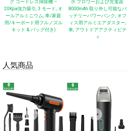
グ コードレス掃除機 –
ボ ブロワーおよび充電器:
20Kpa強力吸引, 3 モード, オ
8000mAh 取り外し可能なバ
ールアルミニウム, 車/家庭
ッテリーパワーバンク, オフ
用/キーボード用フルノズル
ィス用アルミエアダスター,
キット & バッグ付き)
車, アウトドアアクティビテ
ィ
人気商品