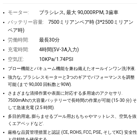
モーター:
ブラシレス, 最大 90,000RPM, 3歯車
バッテリー容量:
7500ミリアンペア時 (3*2500ミリアン
ペア時)
労働時間:
最長30分
充電時間:
4時間(5V-3A入力)
空気圧:
10KPa/1.74PSI
ブロー機能とバキューム機能を兼ね備えたオールインワン洗浄液.
強力な, ブラシレスモーターと3つのギアでパフォーマンスを調整
可能 (まで 90,000 回転数と90W).
さまざまな清掃作業や表面に対応する多用途のアクセサリ.
7500mAhの大容量バッテリーで長時間の作業が可能 (15-30 分) そ
して急速充電 (2.5 時間).
多目的用途, 膨らませるプール用おもちゃやマットレス、空気を抜
くエアベッドなど.
厳格な品質管理措置と認証 (CE, ROHS, FCC, PSE, そしてKC) 安全性
と信頼性を確保する.