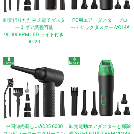
卸売折りたたみ式電子ダスタ
PC用エアーダスター ブロ
ー 3 ギア調整可能
ー・サックダスター-VC14A
90,000RPM LED ライト付き
AD20
中国卸売新しいAD35 6000
卸売電動エアダスターと掃除
コンピューターのクリーニン
機 2-in-1 90,000 RPM VC14B