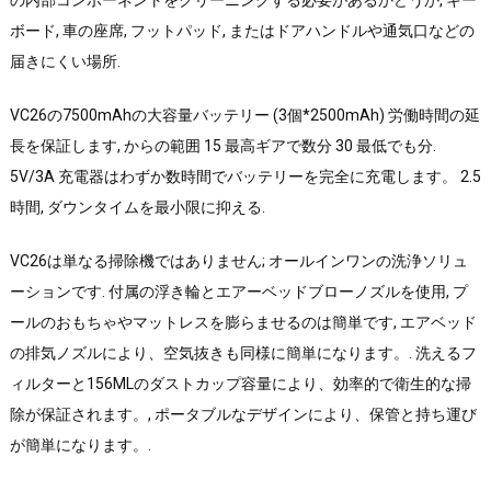
ボード, 車の座席, フットパッド, またはドアハンドルや通気口などの
届きにくい場所.
VC26の7500mAhの大容量バッテリー (3個*2500mAh) 労働時間の延
長を保証します, からの範囲 15 最高ギアで数分 30 最低でも分.
5V/3A 充電器はわずか数時間でバッテリーを完全に充電します。 2.5
時間, ダウンタイムを最小限に抑える.
VC26は単なる掃除機ではありません; オールインワンの洗浄ソリュ
ーションです. 付属の浮き輪とエアーベッドブローノズルを使用, プ
ールのおもちゃやマットレスを膨らませるのは簡単です, エアベッド
の排気ノズルにより、空気抜きも同様に簡単になります。. 洗えるフ
ィルターと156MLのダストカップ容量により、効率的で衛生的な掃
除が保証されます。, ポータブルなデザインにより、保管と持ち運び
が簡単になります。.