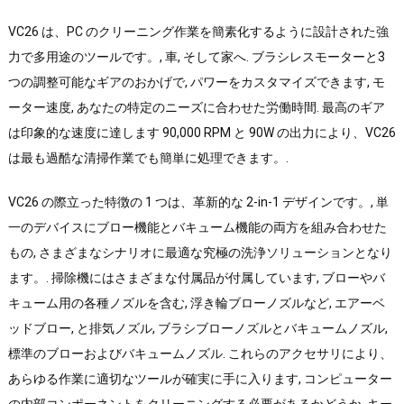
VC26 は、PC のクリーニング作業を簡素化するように設計された強
力で多用途のツールです。, 車, そして家へ. ブラシレスモーターと3
つの調整可能なギアのおかげで, パワーをカスタマイズできます, モ
ーター速度, あなたの特定のニーズに合わせた労働時間. 最高のギア
は印象的な速度に達します 90,000 RPM と 90W の出力により、VC26
は最も過酷な清掃作業でも簡単に処理できます。.
VC26 の際立った特徴の 1 つは、革新的な 2-in-1 デザインです。, 単
一のデバイスにブロー機能とバキューム機能の両方を組み合わせた
もの, さまざまなシナリオに最適な究極の洗浄ソリューションとなり
ます。. 掃除機にはさまざまな付属品が付属しています, ブローやバ
キューム用の各種ノズルを含む, 浮き輪ブローノズルなど, エアーベ
ッドブロー, と排気ノズル, ブラシブローノズルとバキュームノズル,
標準のブローおよびバキュームノズル. これらのアクセサリにより、
あらゆる作業に適切なツールが確実に手に入ります, コンピューター
の内部コンポーネントをクリーニングする必要があるかどうか, キー