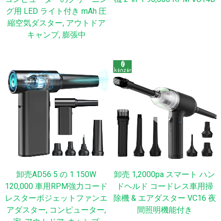
グ用 LED ライト付き mAh 圧
縮空気ダスター, アウトドア
キャンプ, 膨張中
卸売AD56 5 の 1 150W
卸売 1,2000pa スマート ハン
120,000 車用RPM強力コード
ドヘルド コードレス車用掃
レスターボジェットファンエ
除機 & エアダスター VC16 夜
アダスター, コンピューター,
間照明機能付き